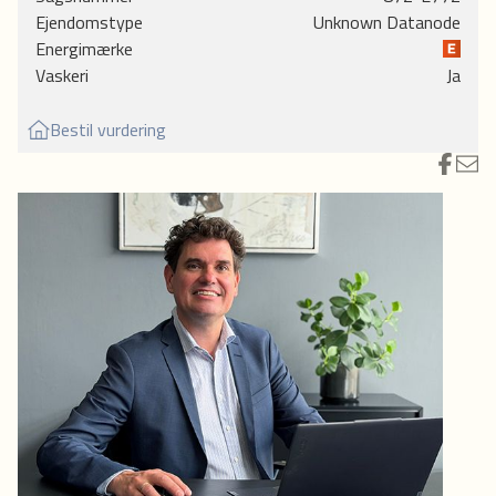
kælderrum, Foran ejendommen er der anlagt et hyggeligt gårdmiljø, der mest af alt
Ejendomstype
Unknown Datanode
minder om en grøn have.
Energimærke
Vaskeri
Ja
Lejligheden:
Dejlig lys 2 værelses lejlighed på 53 kvm. Lejligheden har en fin entre med indbygget
Bestil vurdering
skab, flot hvidt køkken, flisebadeværelse med brus. Stor lys stue der med udsigt det
hyggelig gårdmiljø fra det store vinduesparti. Soveværelse med plads til både seng, skab
og skrivebord.
Der er lys trægulve i entre, værelse og stue.
Varme:
Fjernvarme
Detaljer:
- lav ejerudgift - bemærk at fælleslånet på denne lejlighed er indfriet
- Super god og rolig beliggenhed
- Gode parkeringsmuligheder