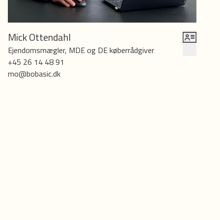
- Der er nyere fyldningsdøre i lejligheden
- Lejligheden kan overtages hurtigt
Mick Ottendahl
Ejendomsmægler, MDE og DE køberrådgiver
+45 26 14 48 91
mo@bobasic.dk