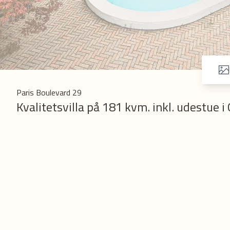
Paris Boulevard 29
Kvalitetsvilla på 181 kvm. inkl. udestue 
Beliggenhed:
Midt i det moderne Hvidovre kan man gå ture gennem fortidens mange historie 
opstod i 1920’erne grækerkvarteret. I det eftertragtede og børnevenlige græ
smukke platantræer i begge vejsider – som er en fryd for øjet.
Med tæt til grønne områder, Hvidovres lystbådehavn og strand, Friheden Stati
værd at pointere - kun godt 600 meter fra den eftertragtede Dansborg skole
ca. 2,2 km., så man kan trygt og roligt sige at man befinder sig centralt.