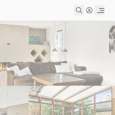
0
1
2
3
0
4
1
5
2
6
3
7
4