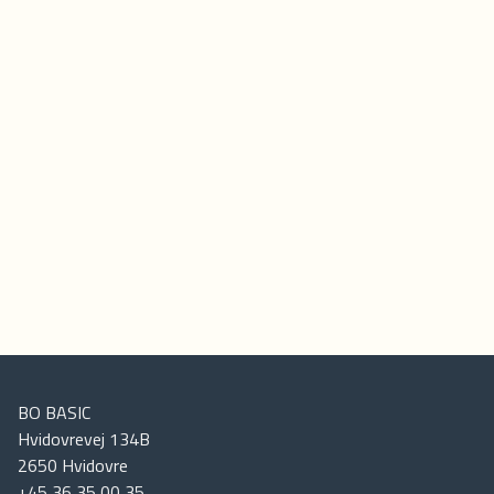
BO BASIC
Hvidovrevej 134B
2650
Hvidovre
+45 36 35 00 35