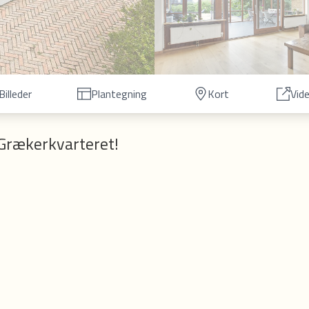
Billeder
Plantegning
Kort
Vid
i Grækerkvarteret!
fortællinger. Inspireret af den græske mytologi og interessen i den klassiske Oldt
kerkvarter, finder man Hvidovres helt unikke og enestående boulevard omkredset af
on, masser af indkøbsmuligheder, skøjtehal, svømmehal, div. daginstitutioner, m.m.
. Rådhuspladsen er tæt på, ca. 8 km, Hvidovre Hospital ca. 2 km. samt Holbækmotor