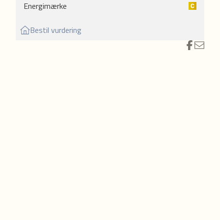
Energimærke
nner
Bestil vurdering
e
s.
b,
mt