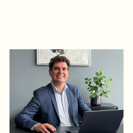
Ejendommen:
Atraktiv 1-plans villa, opført i gedine materialer. Ejendommen er fra 1977 o
ramme om 156 kvm. i et plan samt yderligere 25 kvm. udestue.
Haven:
Den hyggelige have på 905 kvm., som oser af hygge og villakvarters-idyl, er n
anlagte fliseterrasse i baghaven med integreret opvarmet swimmingpool. Hav
Indeholder:
Stor entre med klinkegulv og indbygget skab, lækkert nyere badeværelse me
stor vinkelstue med trægulv samt pejs, i stuen er der plads til både spiseafs
mahogni træ samt klinkegulv med gulvvarme. Udestue er et rigtigt leverum h
dobbeltdør der forbinder udestue og de skønne udenomsarealer. Stort køkke
egen ind/udgang og adgang til loft. Fordelingsgang, 3 gode store værelse m
gulvvarme.
Opvarmning:
Naturgasfyr.