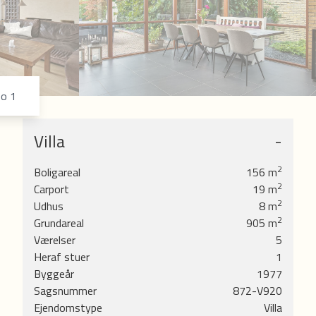
8
5
9
6
7
8
9
eo 1
Villa
-
2
Boligareal
156
m
2
Carport
19
m
id
2
Udhus
8
m
 sine
2
Grundareal
905
m
Værelser
5
Heraf stuer
1
 - og
Byggeår
1977
vejen
Sagsnummer
872-V920
Ejendomstype
Villa