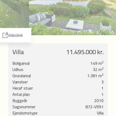
7
8
9
Videolink
Villa
11.495.000 kr.
t
2
Boligareal
149
m
2
Udhus
32
m
2
Grundareal
1.381
m
Værelser
3
vet
Heraf stuer
1
Antal plan
1
Byggeår
2010
rolig
Sagsnummer
872-V991
de
Ejendomstype
Villa