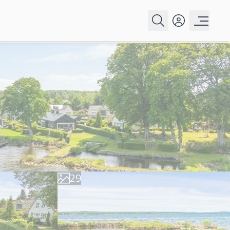
0
1
2
3
4
5
6
0
7
1
8
2
9
3
4
5
6