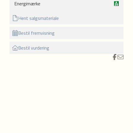
Energimærke
yse
Hent salgsmateriale
r og
Bestil fremvisning
Bestil vurdering
s ved
org
g