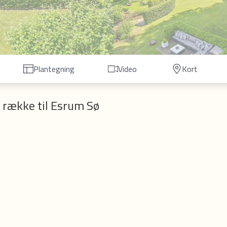
Plantegning
Video
Kort
 række til Esrum Sø
rup finder du denne unikke, arkitekttegnede liebhaverejendom – skab
et. Ejendommen ligger i første række til vandet med den mest
om byder på flere
hyggelige
terrasser og kroge – alt sammen omgi
 af den let skrånende grund, gemmer sig en fredelig lille oase ved
t over søen og det smukke vue mod den charmerende havn.
udtryk, hvor rene linjer og gennemtænkt materialevalg skaber en 
ren helt ind og sikrer et enestående lysindfald – samtidig med at 