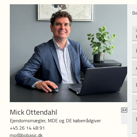
Be
Mick Ottendahl
Ejendomsmægler, MDE og DE køberrådgiver
+45 26 14 48 91
mo@bobasic.dk