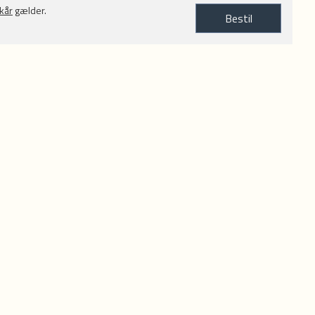
lkår
gælder.
Bestil