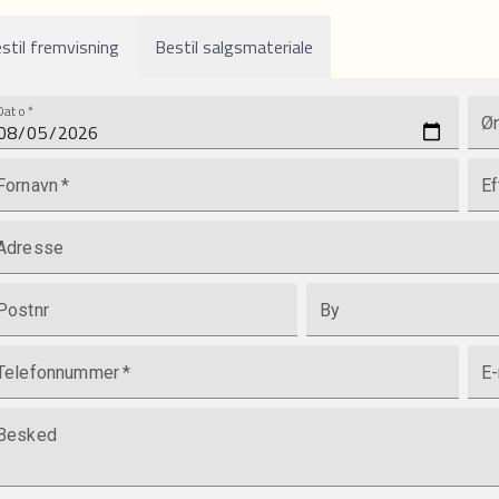
stil fremvisning
Bestil salgsmateriale
Dato
*
Øn
Fornavn
*
Ef
Adresse
Postnr
By
Telefonnummer
*
E-
Besked