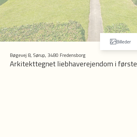
Billeder
Bøgevej 8, Sørup, 3480 Fredensborg
Arkitekttegnet liebhaverejendom i første
På en af de mest eftertragtede placeringer i det idylliske Sø
med kompromisløs sans for æstetik, kvalitet og funktionalit
fantastiske panoramaudsigt over Esrum Sø.
Huset er harmonisk placeret på den 1381 kvm store grund, s
af smuk natur og med direkte forbindelse til vandet. For enden
søbredden. Her kan du i ro og mag nyde den betagende udsig
Ejendommen præsenterer sig med et moderne og minimalistisk 
og harmonisk stemning. De store vinduespartier inviterer natu